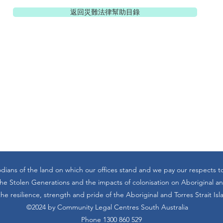
返回災難法律幫助目錄
dians of the land on which our offices stand and we pay our respects t
 Stolen Generations and the impacts of colonisation on Aboriginal and
he resilience, strength and pride of the Aboriginal and Torres Strait Is
©2024 by Community Legal Centres South Australia
Phone 1300 860 529