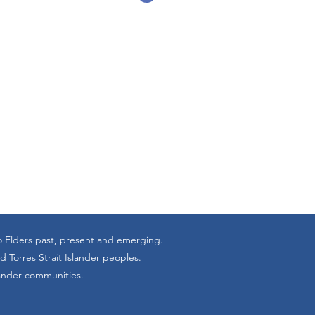
o Elders past, present and emerging.
 Torres Strait Islander peoples.
lander communities.