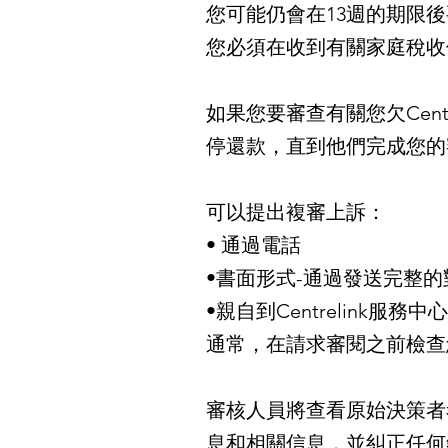
您可能仍會在13週的期限
您必須在收到有關家庭稅收
如果您要審查有關您欠Cent
停還款，直到他們完成您的
可以提出複審上訴：
• 通過電話
•書面形式-通過發送完整的對
•親自到Centrelink服務中
通常，在請求審閱之前檢查您
審核人員將查看原始決策者
息和相關信息，並糾正任何