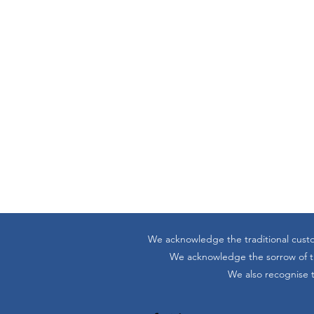
We acknowledge the traditional custo
We acknowledge the sorrow of the
We also recognise t