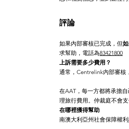
評論
如果內部審核已完成，但
如
求幫助，電話為
83421800
上訴需要多少費用？
通常，Centrelink內部
在AAT，每一方都將承擔
理旅行費用。仲裁庭不會支
在哪裡獲得幫助
南澳大利亞州社會保障權利